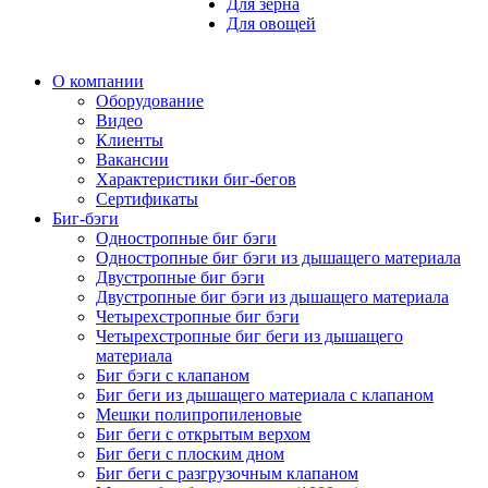
Для зерна
Для овощей
О компании
Оборудование
Видео
Клиенты
Вакансии
Характеристики биг-бегов
Сертификаты
Биг-бэги
Одностропные биг бэги
Одностропные биг бэги из дышащего материала
Двустропные биг бэги
Двустропные биг бэги из дышащего материала
Четырехстропные биг бэги
Четырехстропные биг беги из дышащего
материала
Биг бэги с клапаном
Биг беги из дышащего материала с клапаном
Мешки полипропиленовые
Биг беги с открытым верхом
Биг беги с плоским дном
Биг беги с разгрузочным клапаном