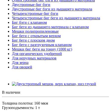
Одностропные биг бэги из дышащего материала
Двустропные биг бэги
Двустропные биг бэги из дышащего материала
Четырехстропные биг бэги
Четырехстропные биг беги из дышащего материала
Биг бэги с клапаном
Биг беги из дышащего материала с клапаном
Мешки полипропиленовые
Биг беги с открытым верхом
Биг беги с плоским дном
Биг беги с разгрузочным клапаном
Мешки биг беги на тонну (1000 кг)
Для органических удобрений
Для нерудных материалов
Для зерна
Для овощей
В наличии
Толщина полотна: 160 мкм
Грузоподъемность: 1 т