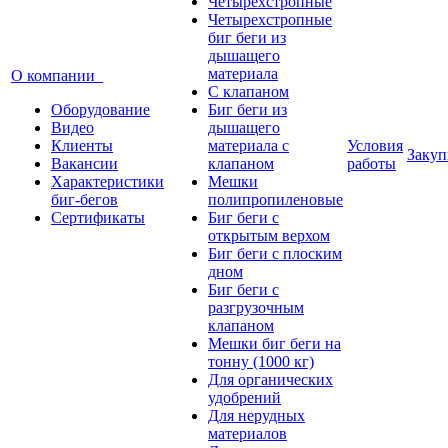
Четырехстропные
Четырехстропные
биг беги из
дышащего
материала
О компании
C клапаном
Оборудование
Биг беги из
Видео
дышащего
Клиенты
материала с
Условия
Закуп
Вакансии
клапаном
работы
Характеристики
Мешки
биг-бегов
полипропиленовые
Сертификаты
Биг беги с
открытым верхом
Биг беги с плоским
дном
Биг беги с
разгрузочным
клапаном
Мешки биг беги на
тонну (1000 кг)
Для органических
удобрений
Для нерудных
материалов