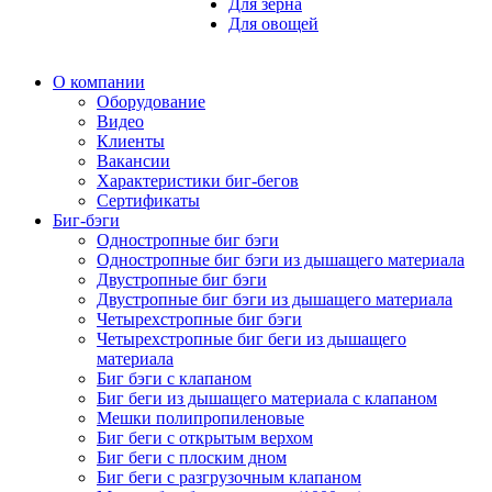
Для зерна
Для овощей
О компании
Оборудование
Видео
Клиенты
Вакансии
Характеристики биг-бегов
Сертификаты
Биг-бэги
Одностропные биг бэги
Одностропные биг бэги из дышащего материала
Двустропные биг бэги
Двустропные биг бэги из дышащего материала
Четырехстропные биг бэги
Четырехстропные биг беги из дышащего
материала
Биг бэги с клапаном
Биг беги из дышащего материала с клапаном
Мешки полипропиленовые
Биг беги с открытым верхом
Биг беги с плоским дном
Биг беги с разгрузочным клапаном