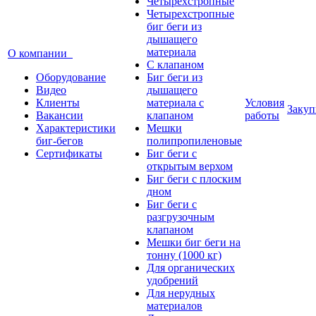
Четырехстропные
Четырехстропные
биг беги из
дышащего
материала
О компании
C клапаном
Оборудование
Биг беги из
Видео
дышащего
Клиенты
материала с
Условия
Закуп
Вакансии
клапаном
работы
Характеристики
Мешки
биг-бегов
полипропиленовые
Сертификаты
Биг беги с
открытым верхом
Биг беги с плоским
дном
Биг беги с
разгрузочным
клапаном
Мешки биг беги на
тонну (1000 кг)
Для органических
удобрений
Для нерудных
материалов